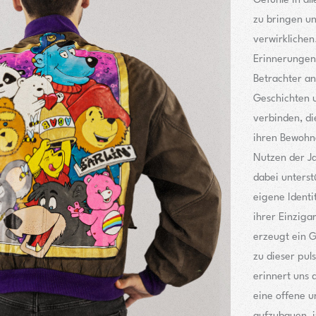
Gefühle in al
zu bringen u
verwirklichen
Erinnerungen
Betrachter an
Geschichten 
verbinden, di
ihren Bewohne
Nutzen der Ja
dabei unterst
eigene Identi
ihrer Einziga
erzeugt ein G
zu dieser pul
erinnert uns d
eine offene u