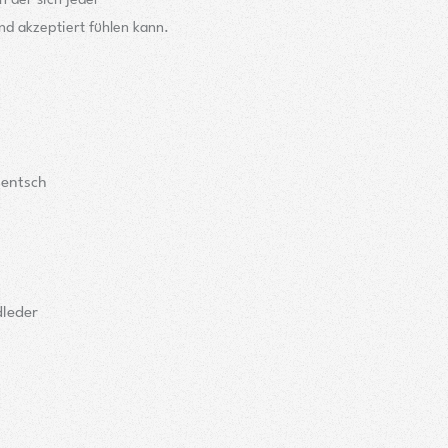
n der sich jeder
d akzeptiert fühlen kann.
Zentsch
dleder