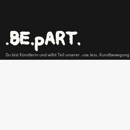
Du bist Künstlerin und willst Teil unserer .use.less. Kunstbewegun
schreibe uns jetzt und erhalte die Chance ein einzigartiges Weara
kreieren und Teil unserer Posse zu werden. Wir sind immer auf d
inspirierenden Persönlichkeiten, innovativen Content Creators un
KünstlerInnen jeglicher Profession.
Kontakt aufnehmen