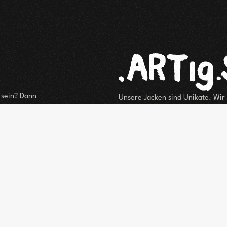
g sein? Dann
Unsere Jacken sind Unikate. Wir
ble zu
und beraten dich gern persönli
er Suche nach
eine Mail mit deinen Kontaktdate
d
melden uns 
Kaufanfrage via Email se