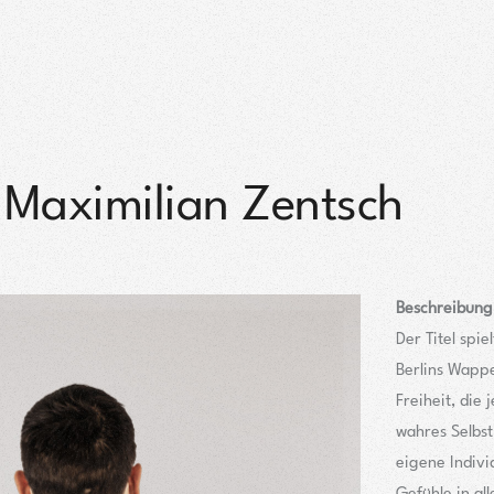
y Maximilian Zentsch
Beschreibung
Der Titel spie
Berlins Wappe
Freiheit, die 
wahres Selbst
eigene Individ