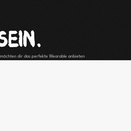
 möchten dir das perfekte Wearable anbieten
ch zu deinem neuen Sammlerstück.
Schreib uns
n und welches Kunstwerk dich interessiert. Wir
umgehend bei dir.
nden