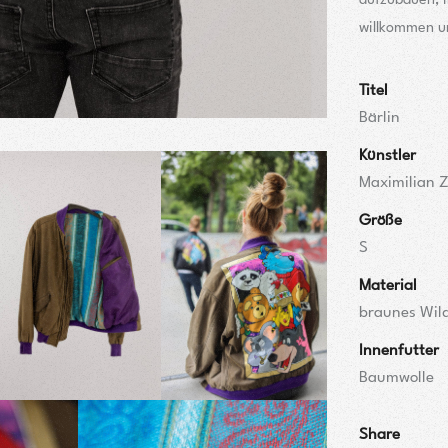
aufzubauen, i
willkommen un
Titel
Bärlin
Künstler
Maximilian 
Größe
S
Material
braunes Wil
Innenfutter
Baumwolle
Share